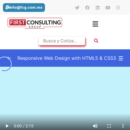
info@fcg.com.mx
Responsive Web Design with HTML5 & CSS3
An Introduction to this Course
0/5
Coding a Responsive Design Web Page
0/5
Advanced CSS3
0/4
Building a sample page for a news site
0/4
Overview of the finished page
01:03