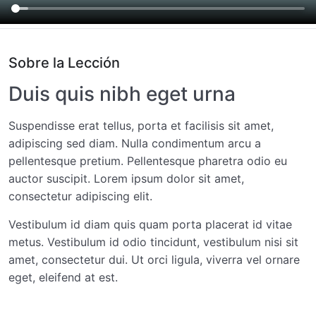
Stylize the content on the phone
01:00
Stylize the content on the tablet
00:00
Sobre la Lección
Duis quis nibh eget urna
Stylize the content on the desktop
02:15
Suspendisse erat tellus, porta et facilisis sit amet,
adipiscing sed diam. Nulla condimentum arcu a
pellentesque pretium. Pellentesque pharetra odio eu
auctor suscipit. Lorem ipsum dolor sit amet,
consectetur adipiscing elit.
Vestibulum id diam quis quam porta placerat id vitae
metus. Vestibulum id odio tincidunt, vestibulum nisi sit
amet, consectetur dui. Ut orci ligula, viverra vel ornare
eget, eleifend at est.