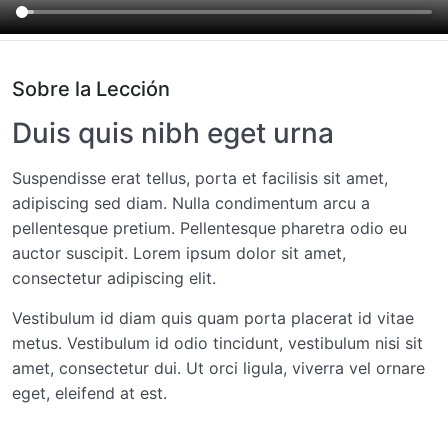
Phone Navigation
02:15
Style the Content
02:15
Sobre la Lección
Duis quis nibh eget urna
Building a sample page for a news site
0/4
Suspendisse erat tellus, porta et facilisis sit amet,
adipiscing sed diam. Nulla condimentum arcu a
pellentesque pretium. Pellentesque pharetra odio eu
auctor suscipit. Lorem ipsum dolor sit amet,
consectetur adipiscing elit.
Vestibulum id diam quis quam porta placerat id vitae
metus. Vestibulum id odio tincidunt, vestibulum nisi sit
amet, consectetur dui. Ut orci ligula, viverra vel ornare
eget, eleifend at est.