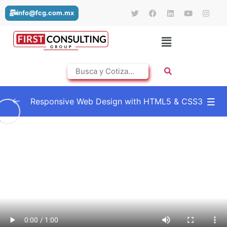
info@fcg.com.mx
Responsive Web Design with HTML5 & CSS3
An Introduction to this Course
0/5
Coding a Responsive Design Web Page
0/5
Advanced CSS3
0/4
Advanced CSS3 overview
01:03
Add Gooogle Font
01:00