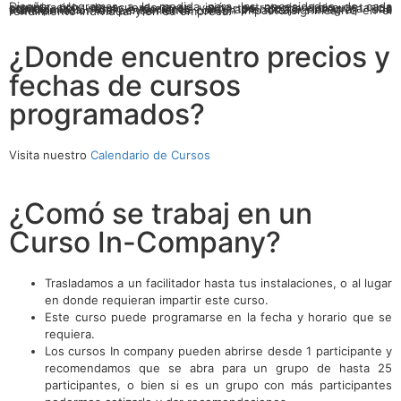
Diseñar programas a la medida para las necesidades de cada organización, de acuerdo a su visión, estrategia y circunstancia actual, así mismo, nuestros expertos proporcionan a los participantes una experiencia de aprendizaje integral, una transformación de pensamiento con un impacto significativo en el rendimiento individual y en su empresa.
¿Donde encuentro precios y
fechas de cursos
programados?
Visita nuestro
Calendario de Cursos
¿Comó se trabaj en un
Curso In-Company?
Trasladamos a un facilitador hasta tus instalaciones, o al lugar
en donde requieran impartir este curso.
Este curso puede programarse en la fecha y horario que se
requiera.
Los cursos In company pueden abrirse desde 1 participante y
recomendamos que se abra para un grupo de hasta 25
participantes, o bien si es un grupo con más participantes