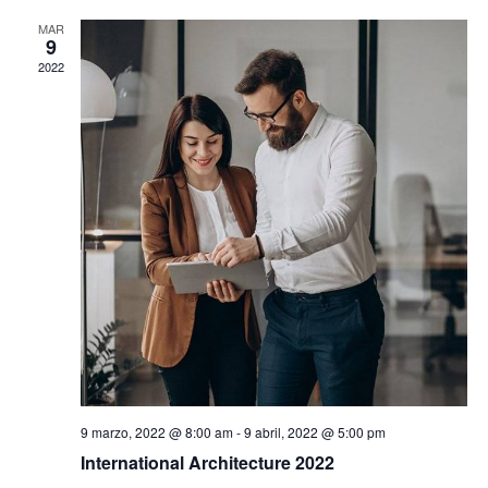
naveg
de
MAR
de
9
Ev
2022
vista
de
Even
9 marzo, 2022 @ 8:00 am
-
9 abril, 2022 @ 5:00 pm
International Architecture 2022