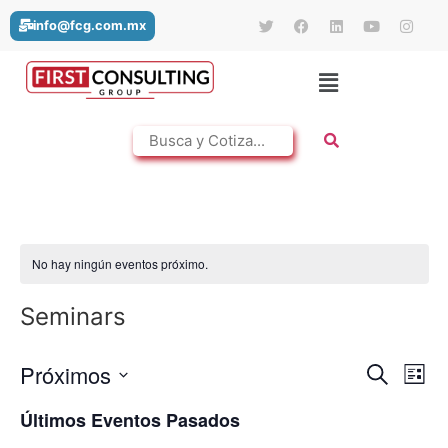
info@fcg.com.mx
No hay ningún eventos próximo.
Seminars
Búsq
Na
Próximos
Buscar
Lista
Seleccionar
de
y
fecha.
Últimos Eventos Pasados
vi