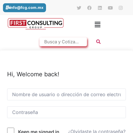
info@fcg.com.mx
Hi, Welcome back!
¿Olvidaste la contraseña?
Keep me signed in