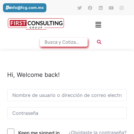
info@fcg.com.mx
Hi, Welcome back!
¿Olvidaste la contraseña?
Keep me signed in