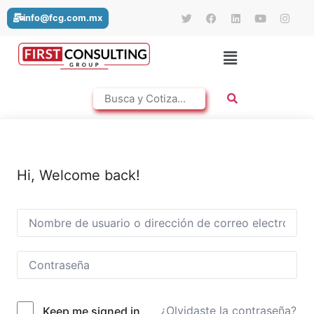
info@fcg.com.mx
Hi, Welcome back!
¿Olvidaste la contraseña?
Keep me signed in