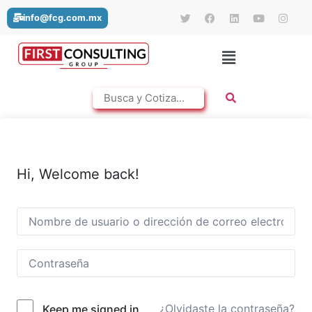
info@fcg.com.mx
Hi, Welcome back!
¿Olvidaste la contraseña?
Keep me signed in