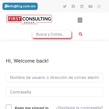
info@fcg.com.mx
Hi, Welcome back!
¿Olvidaste la contraseña?
Keep me signed in