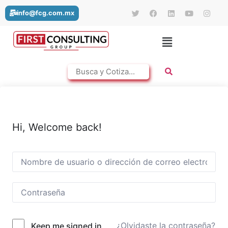
info@fcg.com.mx
Hi, Welcome back!
¿Olvidaste la contraseña?
Keep me signed in