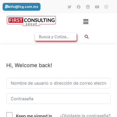
info@fcg.com.mx
Hi, Welcome back!
¿Olvidaste la contraseña?
Keep me signed in