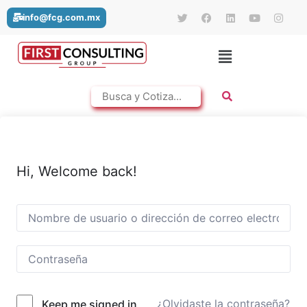
info@fcg.com.mx
Hi, Welcome back!
¿Olvidaste la contraseña?
Keep me signed in