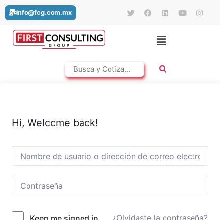
info@fcg.com.mx
Hi, Welcome back!
¿Olvidaste la contraseña?
Keep me signed in